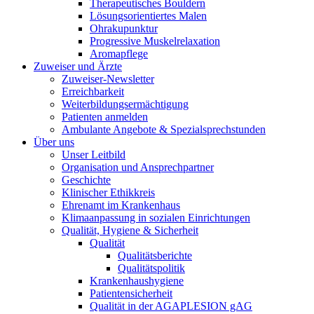
Therapeutisches Bouldern
Lösungsorientiertes Malen
Ohrakupunktur
Progressive Muskelrelaxation
Aromapflege
Zuweiser und Ärzte
Zuweiser-Newsletter
Erreichbarkeit
Weiterbildungsermächtigung
Patienten anmelden
Ambulante Angebote & Spezialsprechstunden
Über uns
Unser Leitbild
Organisation und Ansprechpartner
Geschichte
Klinischer Ethikkreis
Ehrenamt im Krankenhaus
Klimaanpassung in sozialen Einrichtungen
Qualität, Hygiene & Sicherheit
Qualität
Qualitätsberichte
Qualitätspolitik
Krankenhaushygiene
Patientensicherheit
Qualität in der AGAPLESION gAG