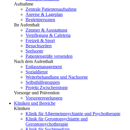
Aufnahme
Zentrale Patientenaufnahme
Anreise & Lageplan
Begleitpersonen
Ihr Aufenthalt
Zimmer & Ausstattung
Verpflegung & Cafeteria
Freizeit & Sport
Besuchszeiten
Seelsorge
Patientengrüße versenden
Nach dem Aufenthalt
Entlassmanagement
Sozialdienst
Weiterbehandlung und Nachsorge
Selbsthilfegruppen
Projekt Zwischenstopp
Vorsorge und Prävention
Vorsorgeregelungen
Kliniken und Bereiche
Kliniken
Klinik für Allgemeinpsychiatrie und Psychotherapie
Klinik für Gerontopsychiatrie und
Gerontopsychotherapie
Klinik für Suchtmedizin