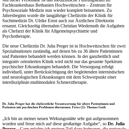
Fachkrankenhaus Bethanien Hochweitzschen – Zentrum für
Psychosoziale Medizin nun wieder komplett beisammen. Zu
Jahresbeginn wurde die langjährige Chefärztin der Klinik für
Suchtmedizin Dr. Ulrike Ernst auch zur Ärztlichen Direktorin
ernannt. Gleichzeitig übernahm Christian Wiedemuth die Aufgaben
als Chefarzt der Klinik für Allgemeinpsychiatrie und
Psychotherapie.
Die neue Chefärztin Dr. Julia Preger ist in Hochweitzschen für zwei
Spezialstationen zuständig, auf denen bis zu 36 ältere Patientinnen
und Patienten behandelt werden können. In der ganzheitlich und
integrativ orientierten Klinik wird nicht nur das gesamte Spektrum
psychischer Erkrankungen behandelt. Die Versorgung erfolgt
individuell, unter Berücksichtigung der begleitenden internistischen
und neurologischen Erkrankungen mit dem Schwerpunkt einer
interdisziplinär-multimodalen Schmerztherapie.
Dr. Julia Preger hat die chefärztliche Verantwortung für ältere Patientinnen und
Patienten mit psychischen Problemen übernomen. Fotos (2): Thomas Guth
„Ich bin an meiner neuen Wirkungsstätte sehr gut aufgenommen
worden und freue mich auf diese großartige Aufgabe“, so
Dr. Julia
Preger
. „Gern möchte ich meinen Teil dazu beitragen, die regionale