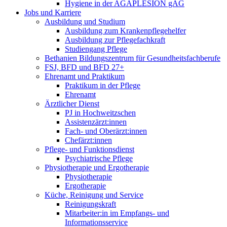
Hygiene in der AGAPLESION gAG
Jobs und Karriere
Ausbildung und Studium
Ausbildung zum Krankenpflegehelfer
Ausbildung zur Pflegefachkraft
Studiengang Pflege
Bethanien Bildungszentrum für Gesundheitsfachberufe
FSJ, BFD und BFD 27+
Ehrenamt und Praktikum
Praktikum in der Pflege
Ehrenamt
Ärztlicher Dienst
PJ in Hochweitzschen
Assistenzärzt:innen
Fach- und Oberärzt:innen
Chefärzt:innen
Pflege- und Funktionsdienst
Psychiatrische Pflege
Physiotherapie und Ergotherapie
Physiotherapie
Ergotherapie
Küche, Reinigung und Service
Reinigungskraft
Mitarbeiter:in im Empfangs- und
Informationsservice