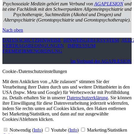
Psychosoziale Medizin gehört zum Verbund von
AGAPLESION
und
ist eine Fachklinik mit den Schwerpunkten Allgemeinpsychiatrie und
Psychotherapie, Suchtmedizin (Alkohol und Drogen) und
Alterspsychiatrie (Gerontopsychiatrie und Gerontopsychotherapie).
Nach oben
DATENSCHUTZHINWEISE
HINWEISGEBERSYSTEM
ALLG
VERTRAGSBEDINGUNGEN
IMPRESSUM
FREMDFIRMENORDNUNG
Im Verbund der AGAPLESION
Cookie-/Datenschutzeinstellungen
Mit dem Anklicken von „Alle zulassen“ stimmen Sie der
Verarbeitung ihrer Daten durch uns und weitere Drittanbieter in den
USA (bspw. Meta und Google) für Werbezwecke mit Profilbildung
zu. Details erhalten Sie in unserer
Datenschutzerklärung
. Sie können
ihre Einwilligung für diese Datenverarbeitung jederzeit widerrufen,
indem Sie rechts unten auf Cookies klicken, den Haken entfernen
bei Marketing/Statistiken, und dann auf nur ausgewählte
Cookies/Ablehnen klicken.
Notwendig
(
Info
)
Youtube
(
Info
)
Marketing/Statistiken