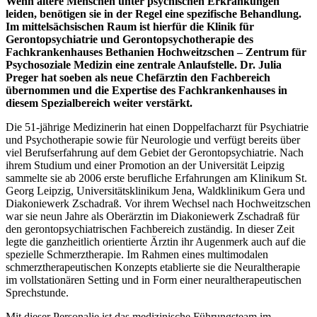
Wenn ältere Menschen unter psychischen Erkrankungen
leiden, benötigen sie in der Regel eine spezifische Behandlung.
Im mittelsächsischen Raum ist hierfür die Klinik für
Gerontopsychiatrie und Gerontopsychotherapie des
Fachkrankenhauses Bethanien Hochweitzschen – Zentrum für
Psychosoziale Medizin eine zentrale Anlaufstelle. Dr. Julia
Preger hat soeben als neue Chefärztin den Fachbereich
übernommen und die Expertise des Fachkrankenhauses in
diesem Spezialbereich weiter verstärkt.
Die 51-jährige Medizinerin hat einen Doppelfacharzt für Psychiatrie
und Psychotherapie sowie für Neurologie und verfügt bereits über
viel Berufserfahrung auf dem Gebiet der Gerontopsychiatrie. Nach
ihrem Studium und einer Promotion an der Universität Leipzig
sammelte sie ab 2006 erste berufliche Erfahrungen am Klinikum St.
Georg Leipzig, Universitätsklinikum Jena, Waldklinikum Gera und
Diakoniewerk Zschadraß. Vor ihrem Wechsel nach Hochweitzschen
war sie neun Jahre als Oberärztin im Diakoniewerk Zschadraß für
den gerontopsychiatrischen Fachbereich zuständig. In dieser Zeit
legte die ganzheitlich orientierte Ärztin ihr Augenmerk auch auf die
spezielle Schmerztherapie. Im Rahmen eines multimodalen
schmerztherapeutischen Konzepts etablierte sie die Neuraltherapie
im vollstationären Setting und in Form einer neuraltherapeutischen
Sprechstunde.
Mit dieser Personalie ist das medizinische Führungsteam im