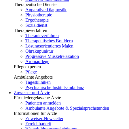
Therapeutische Dienste
Apparative Diagnostik
Physiotherapie
Ergotherapie
Sozialdienst
Therapieverfahren
Therapieverfahren
Therapeutisches Bouldern
Lösungsorientiertes Malen
Ohrakupunktur
Progressive Muskelrelaxation
Aromapflege
Pflegeexperten
Pflege
Ambulante Angebote
Tageskliniken
Psychiatrische Institutsambulanz
Zuweiser und Ärzte
Für niedergelassene Ärzte
Patienten anmelden
Ambulante Angebote & Spezialsprechstunden
Informationen für Ärzte
Zuweiser-Newsletter
Erreichbarkeit
Weiterbildungsermächtigung