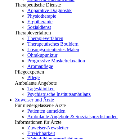
Therapeutische Dienste
Apparative Diagnostik
Physiotherapie
Ergotherapie
Sozialdienst
Therapieverfahren
Therapieverfahren
Therapeutisches Bouldern
Lösungsorientiertes Malen
Ohrakupunktur
Progressive Muskelrelaxation
Aromapflege
Pflegeexperten
Pflege
Ambulante Angebote
Tageskliniken
Psychiatrische Institutsambulanz
Zuweiser und Ärzte
Für niedergelassene Ärzte
Patienten anmelden
Ambulante Angebote & Spezialsprechstunden
Informationen für Ärzte
Zuweiser-Newsletter
Erreichbarkeit
Weiterbildungsermächtigung