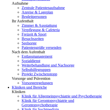
Aufnahme
Zentrale Patientenaufnahme
Anreise & Lageplan
Begleitpersonen
Ihr Aufenthalt
Zimmer & Ausstattung
Verpflegung & Cafeteria
Freizeit & Sport
Besuchszeiten
Seelsorge
Patientengrüße versenden
Nach dem Aufenthalt
Entlassmanagement
Sozialdienst
Weiterbehandlung und Nachsorge
Selbsthilfegruppen
Projekt Zwischenstopp
Vorsorge und Prävention
Vorsorgeregelungen
Kliniken und Bereiche
Kliniken
Klinik für Allgemeinpsychiatrie und Psychotherapie
Klinik für Gerontopsychiatrie und
Gerontopsychotherapie
Klinik für Suchtmedizin