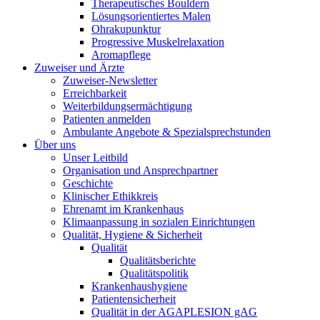
Therapeutisches Bouldern
Lösungsorientiertes Malen
Ohrakupunktur
Progressive Muskelrelaxation
Aromapflege
Zuweiser und Ärzte
Zuweiser-Newsletter
Erreichbarkeit
Weiterbildungsermächtigung
Patienten anmelden
Ambulante Angebote & Spezialsprechstunden
Über uns
Unser Leitbild
Organisation und Ansprechpartner
Geschichte
Klinischer Ethikkreis
Ehrenamt im Krankenhaus
Klimaanpassung in sozialen Einrichtungen
Qualität, Hygiene & Sicherheit
Qualität
Qualitätsberichte
Qualitätspolitik
Krankenhaushygiene
Patientensicherheit
Qualität in der AGAPLESION gAG