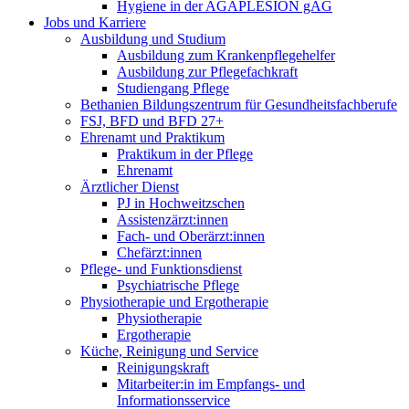
Hygiene in der AGAPLESION gAG
Jobs und Karriere
Ausbildung und Studium
Ausbildung zum Krankenpflegehelfer
Ausbildung zur Pflegefachkraft
Studiengang Pflege
Bethanien Bildungszentrum für Gesundheitsfachberufe
FSJ, BFD und BFD 27+
Ehrenamt und Praktikum
Praktikum in der Pflege
Ehrenamt
Ärztlicher Dienst
PJ in Hochweitzschen
Assistenzärzt:innen
Fach- und Oberärzt:innen
Chefärzt:innen
Pflege- und Funktionsdienst
Psychiatrische Pflege
Physiotherapie und Ergotherapie
Physiotherapie
Ergotherapie
Küche, Reinigung und Service
Reinigungskraft
Mitarbeiter:in im Empfangs- und
Informationsservice