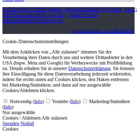
DATENSCHUTZHINWEISE
HINWEISGEBERSYSTEM
ALLG
VERTRAGSBEDINGUNGEN
IMPRESSUM
FREMDFIRMENORDNUNG
Im Verbund der AGAPLESION
Cookie-/Datenschutzeinstellungen
Mit dem Anklicken von „Alle zulassen“ stimmen Sie der
Verarbeitung ihrer Daten durch uns und weitere Drittanbieter in den
USA (bspw. Meta und Google) für Werbezwecke mit Profilbildung
zu. Details erhalten Sie in unserer
Datenschutzerklärung
. Sie können
ihre Einwilligung für diese Datenverarbeitung jederzeit widerrufen,
indem Sie rechts unten auf Cookies klicken, den Haken entfernen
bei Marketing/Statistiken, und dann auf nur ausgewählte
Cookies/Ablehnen klicken.
Notwendig
(
Info
)
Youtube
(
Info
)
Marketing/Statistiken
(
Info
)
Nur ausgewählte
Cookies / Ablehnen
Alle zulassen
Spenden
Notfall
Cookies