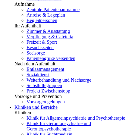
Aufnahme
Zentrale Patientenaufnahme
Anreise & Lageplan
Begleitpersonen
Ihr Aufenthalt
Zimmer & Ausstattung
Verpflegung & Cafeteria
Freizeit & Sport
Besuchszeiten
Seelsorge
Patientengrüße versenden
Nach dem Aufenthalt
Entlassmanagement
Sozialdienst
Weiterbehandlung und Nachsorge
Selbsthilfegruppen
Projekt Zwischenstopp
Vorsorge und Prävention
Vorsorgeregelungen
Kliniken und Bereiche
Kliniken
Klinik für Allgemeinpsychiatrie und Psychotherapie
Klinik für Gerontopsychiatrie und
Gerontopsychotherapie
Klinik für Suchtmedizin