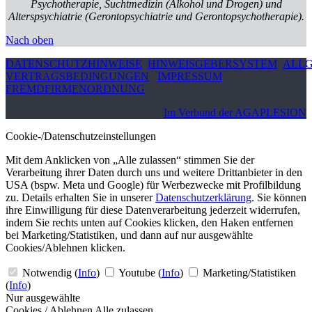
Psychotherapie, Suchtmedizin (Alkohol und Drogen) und
Alterspsychiatrie (Gerontopsychiatrie und Gerontopsychotherapie).
Nach oben
DATENSCHUTZHINWEISE
HINWEISGEBERSYSTEM
ALLG
VERTRAGSBEDINGUNGEN
IMPRESSUM
FREMDFIRMENORDNUNG
Im Verbund der AGAPLESION
Cookie-/Datenschutzeinstellungen
Mit dem Anklicken von „Alle zulassen“ stimmen Sie der
Verarbeitung ihrer Daten durch uns und weitere Drittanbieter in den
USA (bspw. Meta und Google) für Werbezwecke mit Profilbildung
zu. Details erhalten Sie in unserer
Datenschutzerklärung
. Sie können
ihre Einwilligung für diese Datenverarbeitung jederzeit widerrufen,
indem Sie rechts unten auf Cookies klicken, den Haken entfernen
bei Marketing/Statistiken, und dann auf nur ausgewählte
Cookies/Ablehnen klicken.
Notwendig
(
Info
)
Youtube
(
Info
)
Marketing/Statistiken
(
Info
)
Nur ausgewählte
Cookies / Ablehnen
Alle zulassen