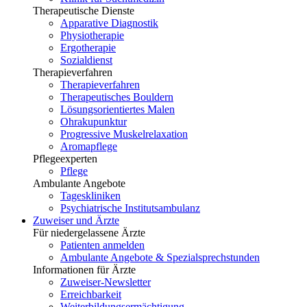
Therapeutische Dienste
Apparative Diagnostik
Physiotherapie
Ergotherapie
Sozialdienst
Therapieverfahren
Therapieverfahren
Therapeutisches Bouldern
Lösungsorientiertes Malen
Ohrakupunktur
Progressive Muskelrelaxation
Aromapflege
Pflegeexperten
Pflege
Ambulante Angebote
Tageskliniken
Psychiatrische Institutsambulanz
Zuweiser und Ärzte
Für niedergelassene Ärzte
Patienten anmelden
Ambulante Angebote & Spezialsprechstunden
Informationen für Ärzte
Zuweiser-Newsletter
Erreichbarkeit
Weiterbildungsermächtigung