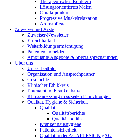
Therapeutisches Bouldern
Lösungsorientiertes Malen
Ohrakupunktur
Progressive Muskelrelaxation
Aromapflege
Zuweiser und Ärzte
Zuweiser-Newsletter
Erreichbarkeit
Weiterbildungsermächtigung
Patienten anmelden
Ambulante Angebote & Spezialsprechstunden
Über uns
Unser Leitbild
Organisation und Ansprechpartner
Geschichte
Klinischer Ethikkreis
Ehrenamt im Krankenhaus
Klimaanpassung in sozialen Einrichtungen
Qualität, Hygiene & Sicherheit
Qualität
Qualitätsberichte
Qualitätspolitik
Krankenhaushygiene
Patientensicherheit
Qualität in der AGAPLESION gAG