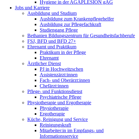
Hygiene in der AGAPLESION gAG
Jobs und Karriere
Ausbildung und Studium
Ausbildung zum Krankenpflegehelfer
Ausbildung zur Pflegefachkraft
Studiengang Pflege
Bethanien Bildungszentrum für Gesundheitsfachberufe
FSJ, BFD und BFD 27+
Ehrenamt und Praktikum
Praktikum in der Pflege
Ehrenamt
Ärztlicher Dienst
PJ in Hochweitzschen
Assistenzärzt:innen
Fach- und Oberärzt:innen
Chefärzt:innen
Pflege- und Funktionsdienst
Psychiatrische Pflege
Physiotherapie und Ergotherapie
Physiotherapie
Ergotherapie
Küche, Reinigung und Service
Reinigungskraft
Mitarbeiter:in im Empfangs- und
Informationsservice