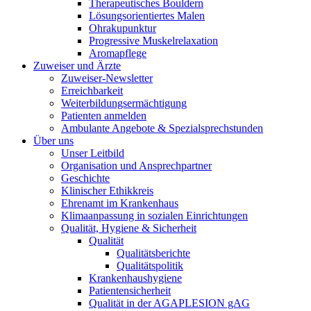
Therapeutisches Bouldern
Lösungsorientiertes Malen
Ohrakupunktur
Progressive Muskelrelaxation
Aromapflege
Zuweiser und Ärzte
Zuweiser-Newsletter
Erreichbarkeit
Weiterbildungsermächtigung
Patienten anmelden
Ambulante Angebote & Spezialsprechstunden
Über uns
Unser Leitbild
Organisation und Ansprechpartner
Geschichte
Klinischer Ethikkreis
Ehrenamt im Krankenhaus
Klimaanpassung in sozialen Einrichtungen
Qualität, Hygiene & Sicherheit
Qualität
Qualitätsberichte
Qualitätspolitik
Krankenhaushygiene
Patientensicherheit
Qualität in der AGAPLESION gAG