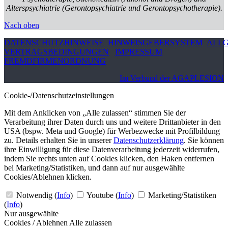
Alterspsychiatrie (Gerontopsychiatrie und Gerontopsychotherapie).
Nach oben
DATENSCHUTZHINWEISE
HINWEISGEBERSYSTEM
ALLG
VERTRAGSBEDINGUNGEN
IMPRESSUM
FREMDFIRMENORDNUNG
Im Verbund der AGAPLESION
Cookie-/Datenschutzeinstellungen
Mit dem Anklicken von „Alle zulassen“ stimmen Sie der
Verarbeitung ihrer Daten durch uns und weitere Drittanbieter in den
USA (bspw. Meta und Google) für Werbezwecke mit Profilbildung
zu. Details erhalten Sie in unserer
Datenschutzerklärung
. Sie können
ihre Einwilligung für diese Datenverarbeitung jederzeit widerrufen,
indem Sie rechts unten auf Cookies klicken, den Haken entfernen
bei Marketing/Statistiken, und dann auf nur ausgewählte
Cookies/Ablehnen klicken.
Notwendig
(
Info
)
Youtube
(
Info
)
Marketing/Statistiken
(
Info
)
Nur ausgewählte
Cookies / Ablehnen
Alle zulassen