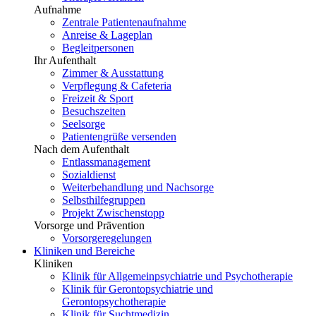
Aufnahme
Zentrale Patientenaufnahme
Anreise & Lageplan
Begleitpersonen
Ihr Aufenthalt
Zimmer & Ausstattung
Verpflegung & Cafeteria
Freizeit & Sport
Besuchszeiten
Seelsorge
Patientengrüße versenden
Nach dem Aufenthalt
Entlassmanagement
Sozialdienst
Weiterbehandlung und Nachsorge
Selbsthilfegruppen
Projekt Zwischenstopp
Vorsorge und Prävention
Vorsorgeregelungen
Kliniken und Bereiche
Kliniken
Klinik für Allgemeinpsychiatrie und Psychotherapie
Klinik für Gerontopsychiatrie und
Gerontopsychotherapie
Klinik für Suchtmedizin