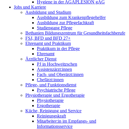
Hygiene in der AGAPLESION gAG
Jobs und Karriere
Ausbildung und Studium
Ausbildung zum Krankenpflegehelfer
Ausbildung zur Pflegefachkraft
Studiengang Pflege
Bethanien Bildungszentrum für Gesundheitsfachberufe
FSJ, BFD und BFD 27+
Ehrenamt und Praktikum
Praktikum in der Pflege
Ehrenamt
Ärztlicher Dienst
PJ in Hochweitzschen
Assistenzärzt:innen
Fach- und Oberärzt:innen
Chefärzt:innen
Pflege- und Funktionsdienst
Psychiatrische Pflege
Physiotherapie und Ergotherapie
Physiotherapie
Ergotherapie
Küche, Reinigung und Service
Reinigungskraft
Mitarbeiter:in im Empfangs- und
Informationsservice