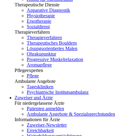
Therapeutische Dienste
Apparative Diagnostik
Physiotherapie
Ergotherapie
Sozialdienst
Therapieverfahren
Therapieverfahren
Therapeutisches Bouldern
Lösungsorientiertes Malen
Ohrakupunktur
Progressive Muskelrelaxation
Aromapflege
Pflegeexperten
Pflege
Ambulante Angebote
Tageskliniken
Psychiatrische Institutsambulanz
Zuweiser und Ärzte
Für niedergelassene Ärzte
Patienten anmelden
Ambulante Angebote & Spezialsprechstunden
Informationen für Ärzte
Zuweiser-Newsletter
Erreichbarkeit
Weiterbildungsermächtigung