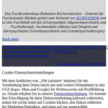
Das Fachkrankenhaus Bethanien Hochweitzschen – Zentrum für
Psychosoziale Medizin gehört zum Verbund von
AGAPLESION
und
ist eine Fachklinik mit den Schwerpunkten Allgemeinpsychiatrie und
Psychotherapie, Suchtmedizin (Alkohol und Drogen) und
Alterspsychiatrie (Gerontopsychiatrie und Gerontopsychotherapie).
Nach oben
DATENSCHUTZHINWEISE
HINWEISGEBERSYSTEM
ALLG
VERTRAGSBEDINGUNGEN
IMPRESSUM
FREMDFIRMENORDNUNG
Im Verbund der AGAPLESION
Cookie-/Datenschutzeinstellungen
Mit dem Anklicken von „Alle zulassen“ stimmen Sie der
Verarbeitung ihrer Daten durch uns und weitere Drittanbieter in den
USA (bspw. Meta und Google) für Werbezwecke mit Profilbildung
zu. Details erhalten Sie in unserer
Datenschutzerklärung
. Sie können
ihre Einwilligung für diese Datenverarbeitung jederzeit widerrufen,
indem Sie rechts unten auf Cookies klicken, den Haken entfernen
bei Marketing/Statistiken, und dann auf nur ausgewählte