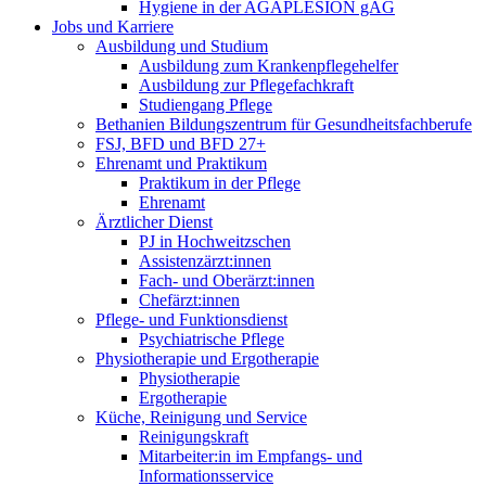
Hygiene in der AGAPLESION gAG
Jobs und Karriere
Ausbildung und Studium
Ausbildung zum Krankenpflegehelfer
Ausbildung zur Pflegefachkraft
Studiengang Pflege
Bethanien Bildungszentrum für Gesundheitsfachberufe
FSJ, BFD und BFD 27+
Ehrenamt und Praktikum
Praktikum in der Pflege
Ehrenamt
Ärztlicher Dienst
PJ in Hochweitzschen
Assistenzärzt:innen
Fach- und Oberärzt:innen
Chefärzt:innen
Pflege- und Funktionsdienst
Psychiatrische Pflege
Physiotherapie und Ergotherapie
Physiotherapie
Ergotherapie
Küche, Reinigung und Service
Reinigungskraft
Mitarbeiter:in im Empfangs- und
Informationsservice