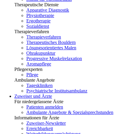
Therapeutische Dienste
Apparative Diagnostik
Physiotherapie
Ergotherapie
Sozialdienst
Therapieverfahren
Therapieverfahren
Therapeutisches Bouldern
Lösungsorientiertes Malen
Ohrakupunktur
Progressive Muskelrelaxation
Aromapflege
Pflegeexperten
Pflege
Ambulante Angebote
Tageskliniken
Psychiatrische Institutsambulanz
Zuweiser und Ärzte
Für niedergelassene Ärzte
Patienten anmelden
Ambulante Angebote & Spezialsprechstunden
Informationen für Ärzte
Zuweiser-Newsletter
Erreichbarkeit
Weiterbildungsermächtigung