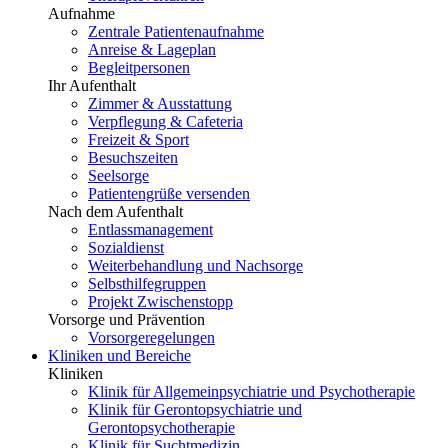
Aufnahme
Zentrale Patientenaufnahme
Anreise & Lageplan
Begleitpersonen
Ihr Aufenthalt
Zimmer & Ausstattung
Verpflegung & Cafeteria
Freizeit & Sport
Besuchszeiten
Seelsorge
Patientengrüße versenden
Nach dem Aufenthalt
Entlassmanagement
Sozialdienst
Weiterbehandlung und Nachsorge
Selbsthilfegruppen
Projekt Zwischenstopp
Vorsorge und Prävention
Vorsorgeregelungen
Kliniken und Bereiche
Kliniken
Klinik für Allgemeinpsychiatrie und Psychotherapie
Klinik für Gerontopsychiatrie und
Gerontopsychotherapie
Klinik für Suchtmedizin