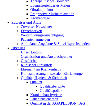
Therapeutisches Bouldern
Lösungsorientiertes Malen
Ohrakupunktur
Progressive Muskelrelaxation
Aromapflege
Zuweiser und Ärzte
Zuweiser-Newsletter
Erreichbarkeit
Weiterbildungsermächtigung
Patienten anmelden
Ambulante Angebote & Spezialsprechstunden
Über uns
Unser Leitbild
Organisation und Ansprechpartner
Geschichte
Klinischer Ethikkreis
Ehrenamt im Krankenhaus
Klimaanpassung in sozialen Einrichtungen
Qualität, Hygiene & Sicherheit
Qualität
Qualitätsberichte
Qualitätspolitik
Krankenhaushygiene
Patientensicherheit
Qualität in der AGAPLESION gAG